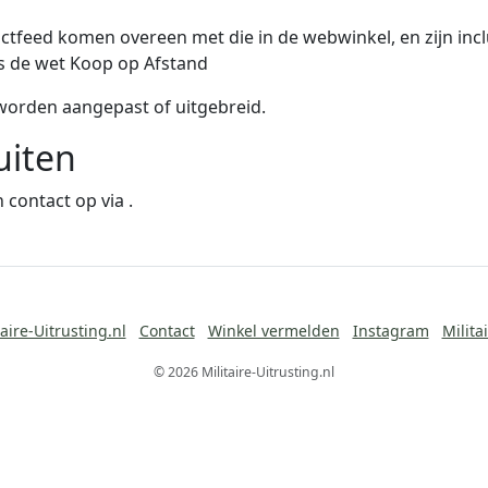
uctfeed komen overeen met die in de webwinkel, en zijn inc
ls de wet Koop op Afstand
orden aangepast of uitgebreid.
uiten
 contact op via
.
aire-Uitrusting.nl
Contact
Winkel vermelden
Instagram
Milita
© 2026 Militaire-Uitrusting.nl