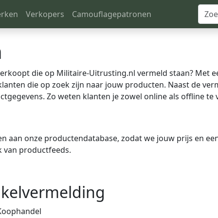
rken
Verkopers
Camouflagepatronen
n
rkoopt die op Militaire-Uitrusting.nl vermeld staan? Met ee
lanten die op zoek zijn naar jouw producten. Naast de verme
tgegevens. Zo weten klanten je zowel online als offline te 
 aan onze productendatabase, zodat we jouw prijs en een
k van productfeeds.
kelvermelding
 Koophandel