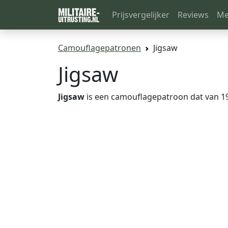
Prijsvergelijker
Reviews
Me
Camouflagepatronen
Jigsaw
Jigsaw
Jigsaw
is een camouflagepatroon dat van 19