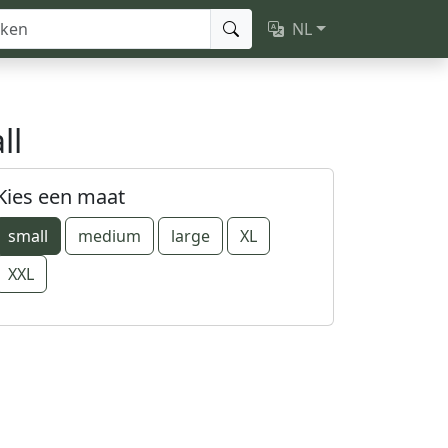
NL
ll
Kies een maat
small
medium
large
XL
XXL