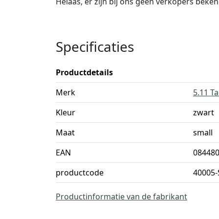
Helaas, er zijn bij ons geen verkopers beke
Specificaties
Productdetails
Merk
5.11 Ta
Kleur
zwart
Maat
small
EAN
08448
productcode
40005-
Productinformatie van de fabrikant