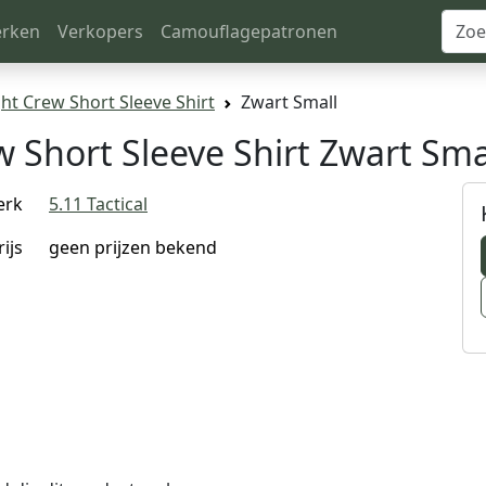
rken
Verkopers
Camouflagepatronen
ight Crew Short Sleeve Shirt
Zwart Small
ew Short Sleeve Shirt Zwart Sma
erk
5.11 Tactical
rijs
geen prijzen bekend