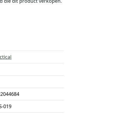
nd die dit product verkopen.
ctical
02044684
S-019