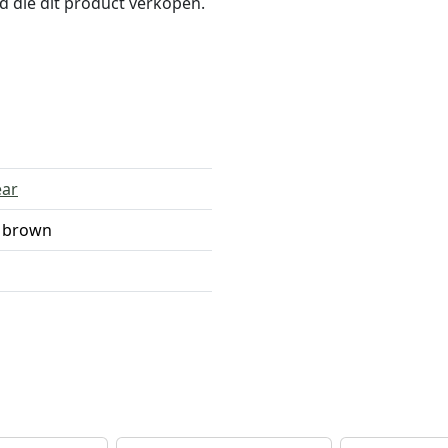
nd die dit product verkopen.
ear
 brown