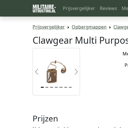
Prijsvergelijker
Reviews
Me
Prijsvergelijker
Opbergmappen
Clawge
Clawgear Multi Purpo
M
P
Previous
Next
Prijzen