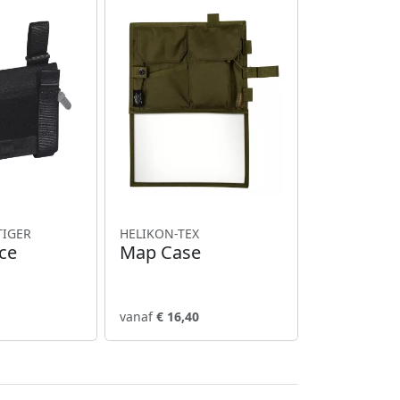
TIGER
HELIKON-TEX
ice
Map Case
vanaf
€ 16,40