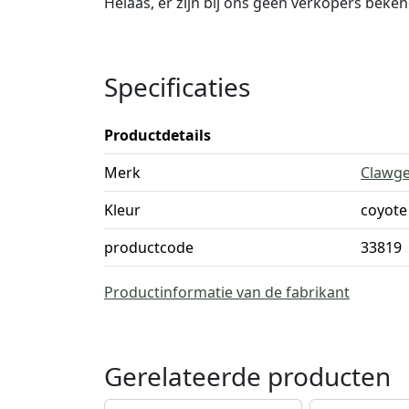
Helaas, er zijn bij ons geen verkopers beke
Specificaties
Productdetails
Merk
Clawg
Kleur
coyote
productcode
33819
Productinformatie van de fabrikant
Gerelateerde producten