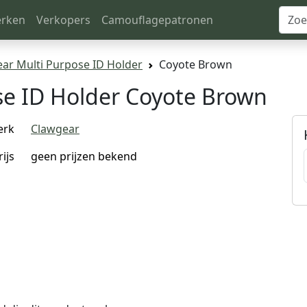
rken
Verkopers
Camouflagepatronen
ar Multi Purpose ID Holder
Coyote Brown
se ID Holder Coyote Brown
erk
Clawgear
rijs
geen prijzen bekend