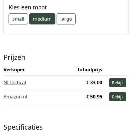
Kies een maat
small
medium
large
Prijzen
Verkoper
Totaalprijs
NLTactical
€ 33,00
Bekijk
Amazon.nl
€ 50,95
Bekijk
Specificaties