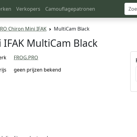
rken
Verkopers
Camouflagepatronen
RO Chiron Mini IFAK
MultiCam Black
 IFAK MultiCam Black
erk
FROG.PRO
rijs
geen prijzen bekend