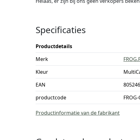
Helaas, er zijn bij ons geen verkopers beke
Specificaties
Productdetails
Merk
FROG.
Kleur
MultiC
EAN
80524
productcode
FROG-
Productinformatie van de fabrikant