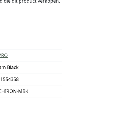
nd die dit product verkopen.
PRO
am Black
61554358
CHIRON-MBK