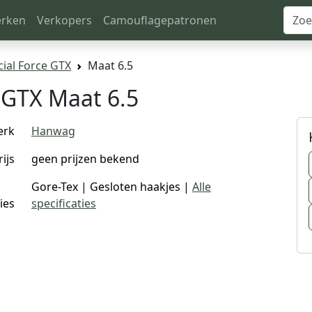
rken
Verkopers
Camouflagepatronen
ial Force GTX
Maat 6.5
 GTX Maat 6.5
erk
Hanwag
rijs
geen prijzen bekend
Gore-Tex | Gesloten haakjes |
Alle
ies
specificaties