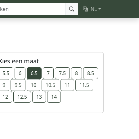
NL
Kies een maat
5.5
6
6.5
7
7.5
8
8.5
9
9.5
10
10.5
11
11.5
12
12.5
13
14