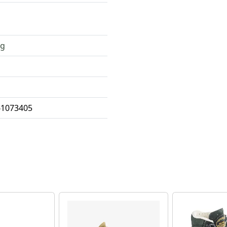
g
61073405