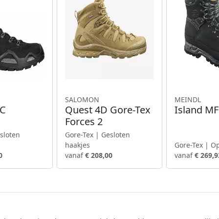
SALOMON
MEINDL
 C
Quest 4D Gore-Tex
Island MF
Forces 2
sloten
Gore-Tex | Gesloten
haakjes
Gore-Tex | O
0
vanaf
€ 208,00
vanaf
€ 269,9