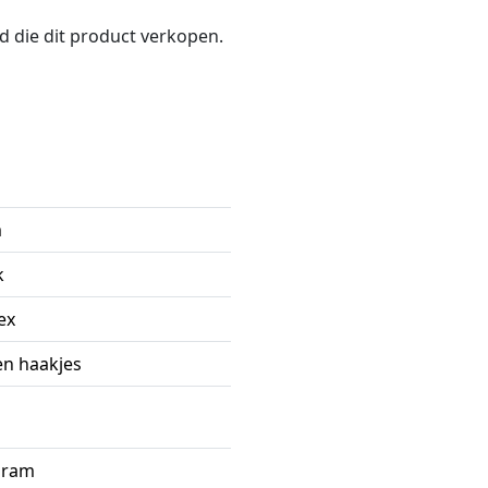
nd die dit product verkopen.
m
k
ex
en haakjes
gram