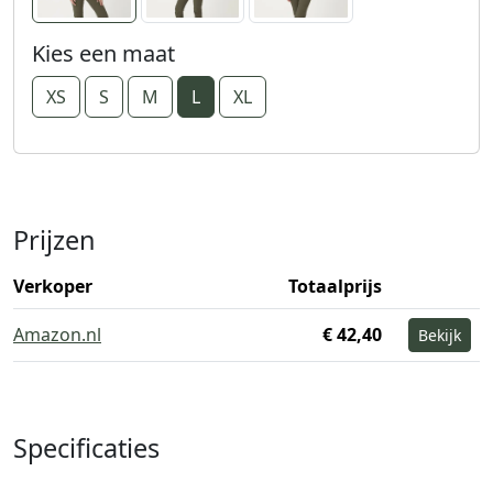
Kies een maat
XS
S
M
L
XL
Prijzen
Verkoper
Totaalprijs
Amazon.nl
€ 42,40
Bekijk
Specificaties