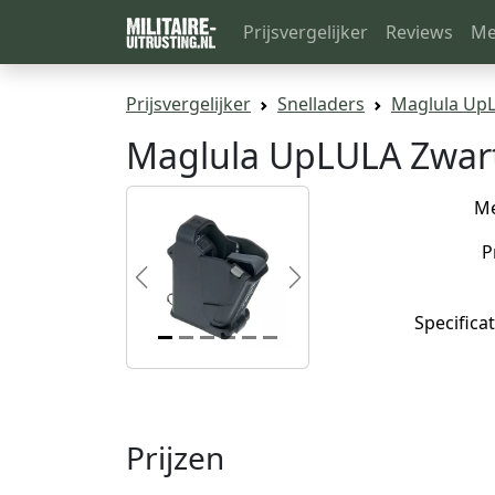
Prijsvergelijker
Reviews
Me
Prijsvergelijker
Snelladers
Maglula Up
Maglula UpLULA Zwar
M
P
Previous
Next
Specificat
Prijzen