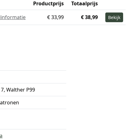
Productprijs
Totaalprijs
linformatie
€ 33,99
€ 38,99
Bekijk
17, Walther P99
patronen
a