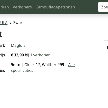
rken
Verkopers
Camouflagepatronen
LULA
Zwart
t
erk
Maglula
rijs
€ 33,99
bij
1 verkoper
9mm | Glock 17, Walther P99 |
Alle
ies
specificaties