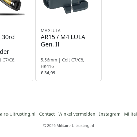
MAGLULA
 30rd
AR15 / M4 LULA
Gen. II
der
t C7/C8,
5.56mm | Colt C7/C8,
HK416
€ 34,99
aire-Uitrusting.nl
Contact
Winkel vermelden
Instagram
Milita
© 2026 Militaire-Uitrusting.nl