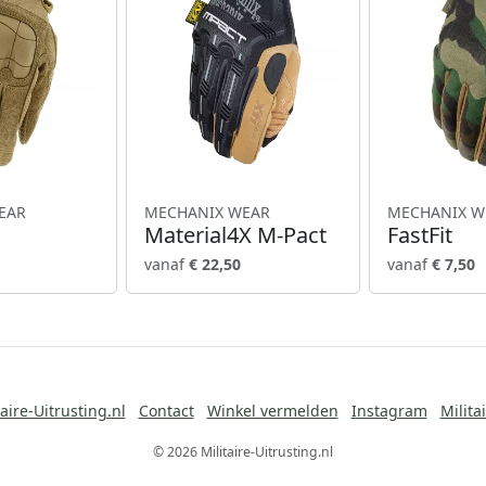
EAR
MECHANIX WEAR
MECHANIX W
Material4X M-Pact
FastFit
vanaf
€ 22,50
vanaf
€ 7,50
aire-Uitrusting.nl
Contact
Winkel vermelden
Instagram
Milita
© 2026 Militaire-Uitrusting.nl