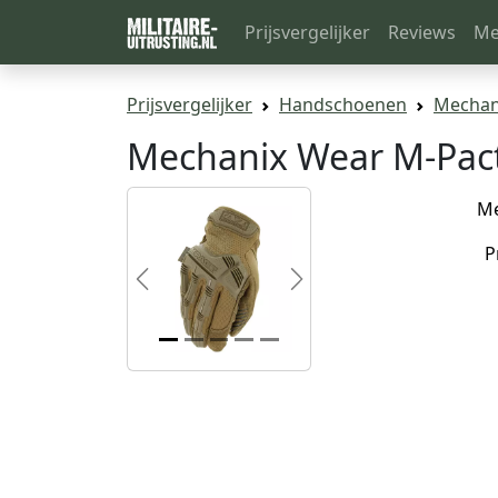
Prijsvergelijker
Reviews
Me
Prijsvergelijker
Handschoenen
Mechan
Mechanix Wear M-Pact
M
P
Previous
Next