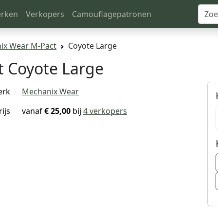
rken
Verkopers
Camouflagepatronen
ix Wear M-Pact
Coyote Large
 Coyote Large
erk
Mechanix Wear
rijs
vanaf
€ 25,00
bij
4 verkopers