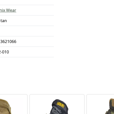
nix Wear
 tan
13621066
-010