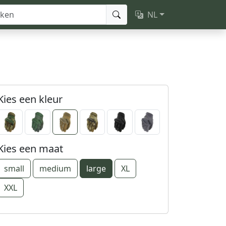
NL
Kies een kleur
Kies een maat
small
medium
large
XL
XXL