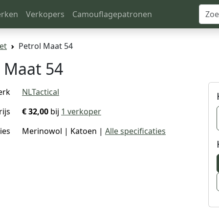
rken
Verkopers
Camouflagepatronen
et
Petrol Maat 54
l Maat 54
erk
NLTactical
rijs
€ 32,00
bij
1 verkoper
ies
Merinowol | Katoen |
Alle specificaties