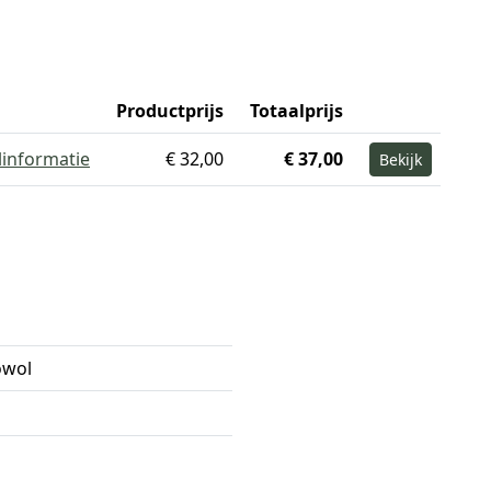
Productprijs
Totaalprijs
linformatie
€ 32,00
€ 37,00
Bekijk
owol