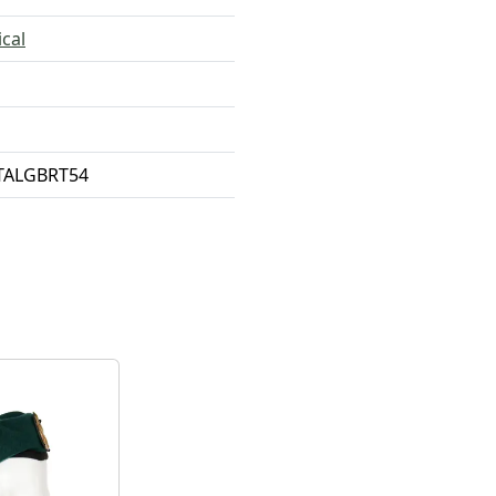
ical
TALGBRT54