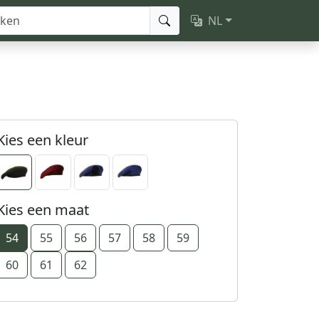
NL
Kies een kleur
Kies een maat
54
55
56
57
58
59
60
61
62