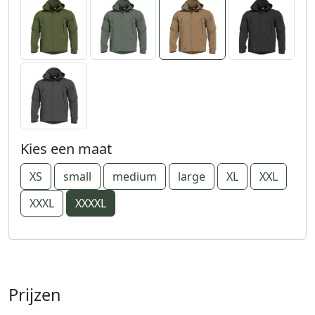
Kies een maat
XS
small
medium
large
XL
XXL
XXXL
XXXXL
Prijzen