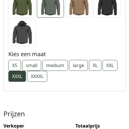
Kies een maat
XS
small
medium
large
XL
XXL
XXXL
XXXXL
Prijzen
Verkoper
Totaalprijs