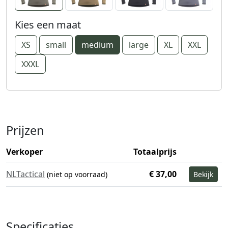
Kies een maat
XS
small
medium
large
XL
XXL
XXXL
Prijzen
Verkoper
Totaalprijs
NLTactical
€ 37,00
(niet op voorraad)
Bekijk
Specificaties