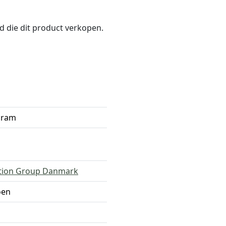
nd die dit product verkopen.
gram
tion Group Danmark
oen