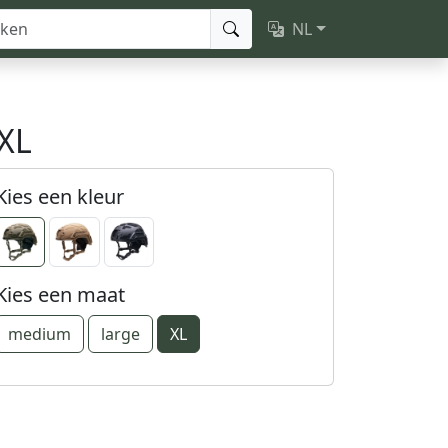
NL
XL
Kies een kleur
Kies een maat
medium
large
XL