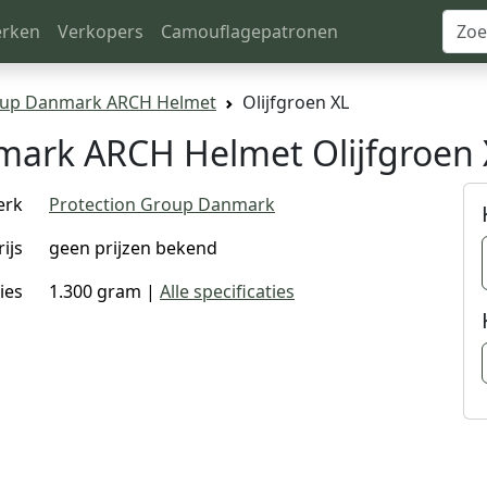
rken
Verkopers
Camouflagepatronen
oup Danmark ARCH Helmet
Olijfgroen XL
mark ARCH Helmet Olijfgroen 
erk
Protection Group Danmark
rijs
geen prijzen bekend
ies
1.300 gram |
Alle specificaties