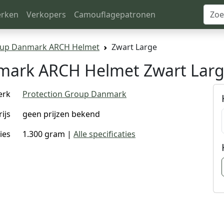
rken
Verkopers
Camouflagepatronen
oup Danmark ARCH Helmet
Zwart Large
mark ARCH Helmet Zwart Lar
erk
Protection Group Danmark
rijs
geen prijzen bekend
ies
1.300 gram |
Alle specificaties