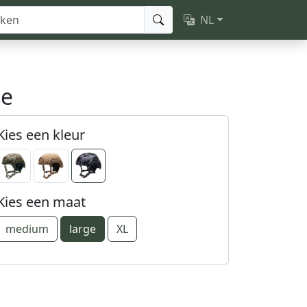
NL
ge
Kies een kleur
Kies een maat
medium
large
XL