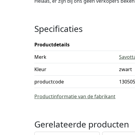
Helaas, er zijn bij ons geen verkopers beke
Specificaties
Productdetails
Merk
Savott
Kleur
zwart
productcode
13050
Productinformatie van de fabrikant
Gerelateerde producten