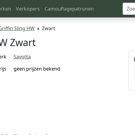
rken
Verkopers
Camouflagepatronen
Griffin Sling HW
Zwart
HW Zwart
erk
Savotta
rijs
geen prijzen bekend