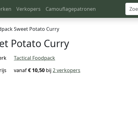
rken
Verkopers
Camouflagepatronen
odpack Sweet Potato Curry
et Potato Curry
erk
Tactical Foodpack
rijs
vanaf
€ 10,50
bij
2 verkopers