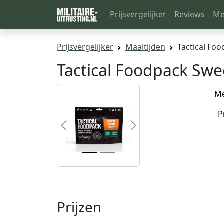
Prijsvergelijker
Reviews
Me
Prijsvergelijker
Maaltijden
Tactical Fo
Tactical Foodpack Swe
M
P
Previous
Next
Prijzen