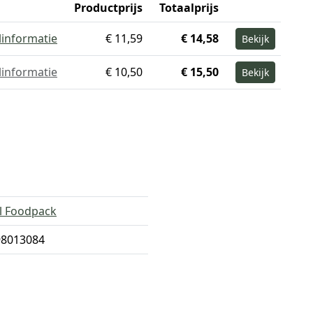
Productprijs
Totaalprijs
linformatie
€ 11,59
€ 14,58
Bekijk
linformatie
€ 10,50
€ 15,50
Bekijk
al Foodpack
98013084