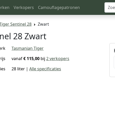
rken
Verkopers
Camouflagepatronen
iger Sentinel 28
Zwart
nel 28 Zwart
erk
Tasmanian Tiger
rijs
vanaf
€ 115,00
bij
2 verkopers
ies
28 liter |
Alle specificaties