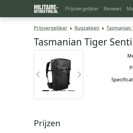
Prijsvergelijker
Reviews
Me
Prijsvergelijker
Rugzakken
Tasmanian T
Tasmanian Tiger Senti
M
P
Previous
Next
Specificat
Prijzen