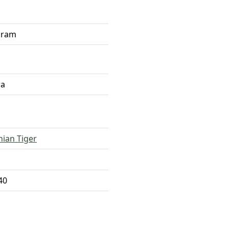
gram
ra
ian Tiger
40