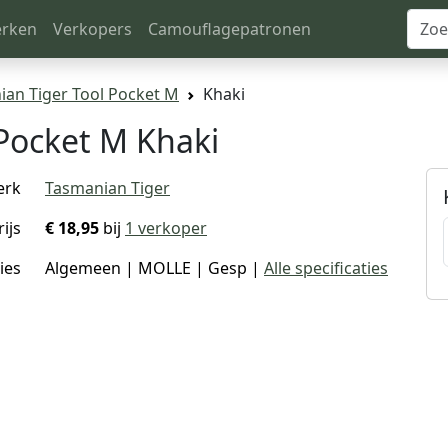
rken
Verkopers
Camouflagepatronen
an Tiger Tool Pocket M
Khaki
Pocket M Khaki
erk
Tasmanian Tiger
rijs
€ 18,95
bij
1 verkoper
ies
Algemeen | MOLLE | Gesp |
Alle specificaties