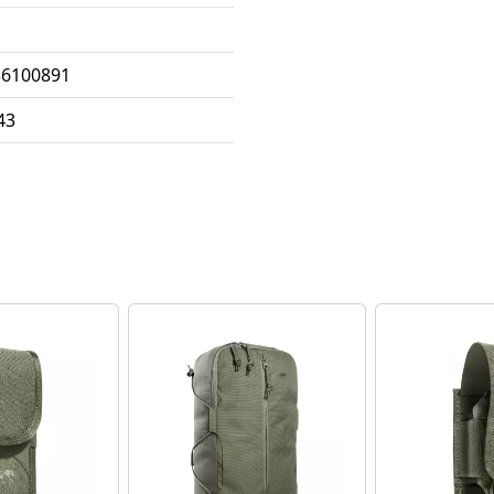
36100891
43