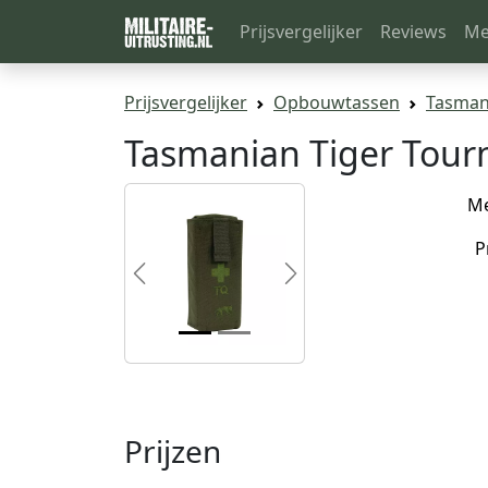
Prijsvergelijker
Reviews
Me
Prijsvergelijker
Opbouwtassen
Tasmani
Tasmanian Tiger Tourn
M
P
Previous
Next
Prijzen