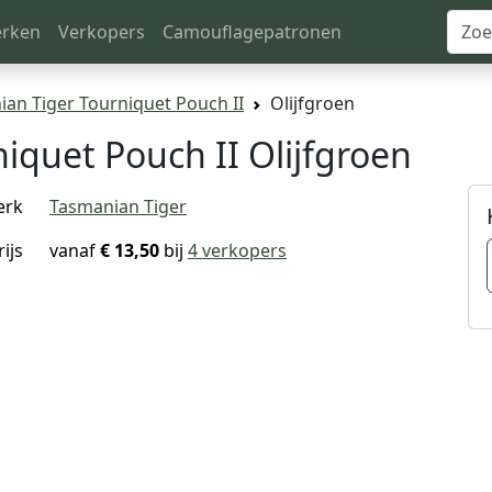
rken
Verkopers
Camouflagepatronen
an Tiger Tourniquet Pouch II
Olijfgroen
iquet Pouch II Olijfgroen
erk
Tasmanian Tiger
rijs
vanaf
€ 13,50
bij
4 verkopers