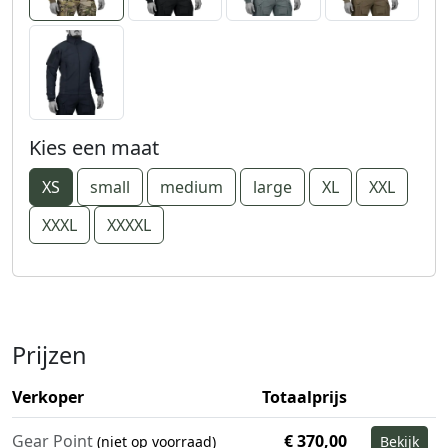
Kies een maat
XS
small
medium
large
XL
XXL
XXXL
XXXXL
Prijzen
Verkoper
Totaalprijs
Gear Point
€ 370,00
(niet op voorraad)
Bekijk