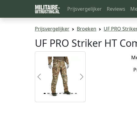
Prijsvergelijker
Reviews
Me
Prijsvergelijker
Broeken
UF PRO Strike
UF PRO Striker HT Co
M
P
Previous
Next