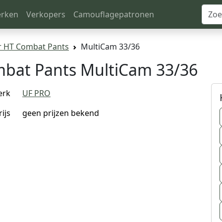
rken
Verkopers
Camouflagepatronen
r HT Combat Pants
MultiCam 33/36
mbat Pants MultiCam 33/36
erk
UF PRO
rijs
geen prijzen bekend