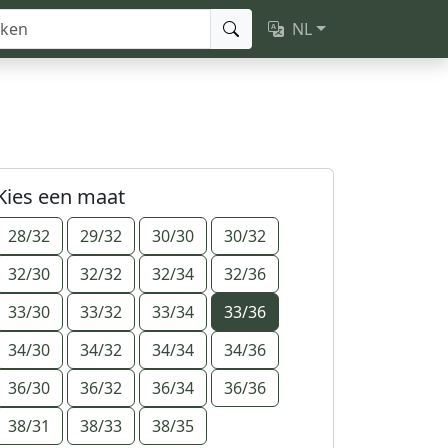
NL
Kies een maat
28/32
29/32
30/30
30/32
32/30
32/32
32/34
32/36
33/30
33/32
33/34
33/36
34/30
34/32
34/34
34/36
36/30
36/32
36/34
36/36
38/31
38/33
38/35