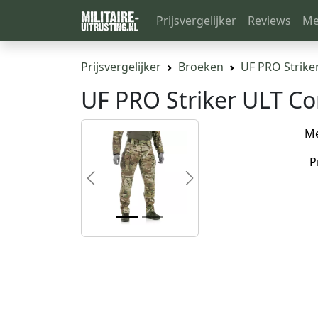
Prijsvergelijker
Reviews
Me
Prijsvergelijker
Broeken
UF PRO Strike
UF PRO Striker ULT C
M
P
Previous
Next