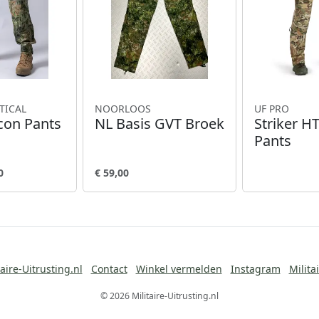
TICAL
NOORLOOS
UF PRO
con Pants
NL Basis GVT Broek
Striker H
Pants
0
€ 59,00
aire-Uitrusting.nl
Contact
Winkel vermelden
Instagram
Milita
© 2026 Militaire-Uitrusting.nl