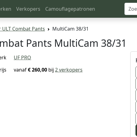
rken
Verkopers
Camouflagepatronen
r ULT Combat Pants
MultiCam 38/31
ombat Pants MultiCam 38/31
erk
UF PRO
rijs
vanaf
€ 260,00
bij
2 verkopers