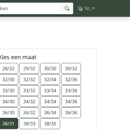
NL
Kies een maat
28/32
29/32
30/30
30/32
32/30
32/32
32/34
32/36
33/30
33/32
33/34
33/36
34/30
34/32
34/34
34/36
36/30
36/32
36/34
36/36
38/31
38/33
38/35