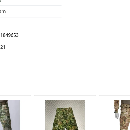
Cam
21849653
921