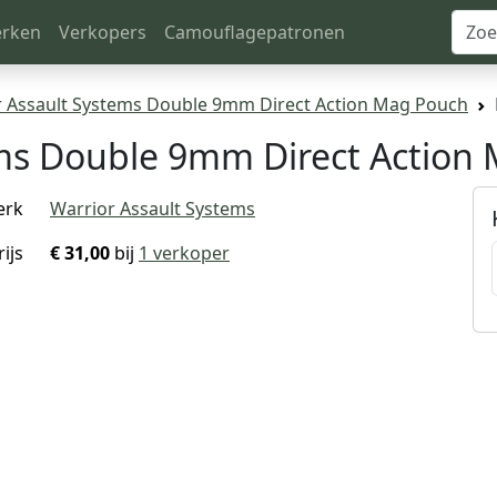
rken
Verkopers
Camouflagepatronen
r Assault Systems Double 9mm Direct Action Mag Pouch
ems Double 9mm Direct Action
erk
Warrior Assault Systems
rijs
€ 31,00
bij
1 verkoper