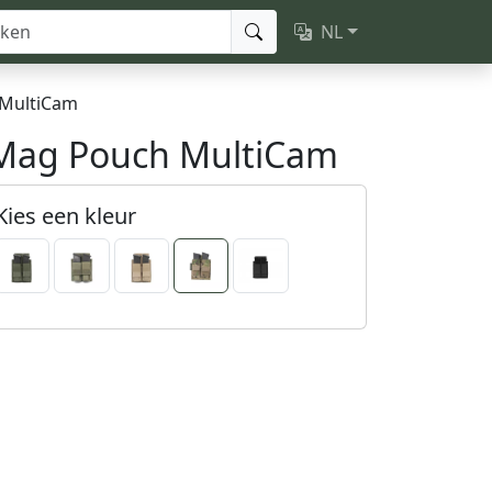
NL
MultiCam
 Mag Pouch MultiCam
Kies een kleur