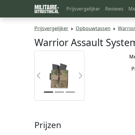
Prijsvergelijker
Reviews
Me
Prijsvergelijker
Opbouwtassen
Warrio
Warrior Assault Syst
M
P
Previous
Next
Prijzen