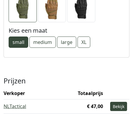
Kies een maat
small
medium
large
XL
Prijzen
Verkoper
Totaalprijs
NLTactical
€ 47,00
Bekijk