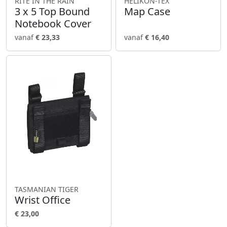
RITE IN THE RAIN
HELIKON-TEX
3 x 5 Top Bound
Map Case
Notebook Cover
vanaf
€ 23,33
vanaf
€ 16,40
TASMANIAN TIGER
Wrist Office
€ 23,00