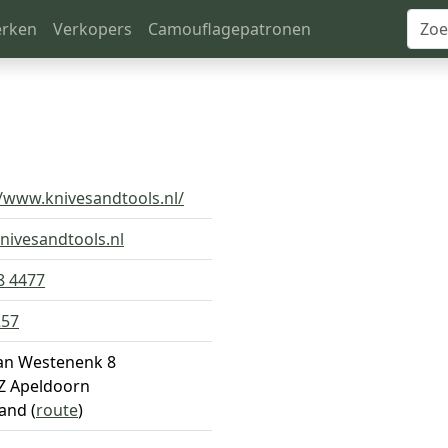
rken
Verkopers
Camouflagepatronen
//www.knivesandtools.nl/
nivesandtools.nl
8 4477
257
an Westenenk 8
Z Apeldoorn
and (
route
)