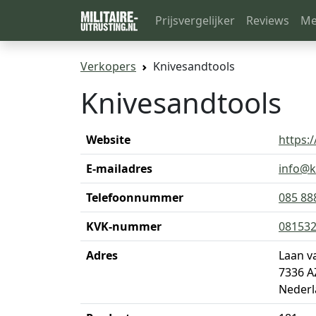
Prijsvergelijker
Reviews
Me
Verkopers
Knivesandtools
Knivesandtools
Website
https:
E-mailadres
info@k
Telefoonnummer
085 88
KVK-nummer
08153
Adres
Laan v
7336 A
Nederl