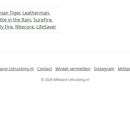
ian Tiger
,
Leatherman
,
Rite in the Rain
,
SureFire
,
y Fire
,
Nitecore
,
LifeSaver
aire-Uitrusting.nl
Contact
Winkel vermelden
Instagram
Milita
© 2026 Militaire-Uitrusting.nl