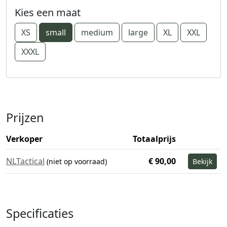
Kies een maat
XS
small
medium
large
XL
XXL
XXXL
Prijzen
Verkoper
Totaalprijs
NLTactical
€ 90,00
(niet op voorraad)
Bekijk
Specificaties