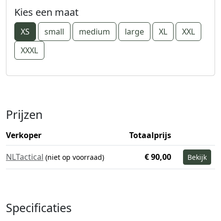
Kies een maat
XS
small
medium
large
XL
XXL
XXXL
Prijzen
Verkoper
Totaalprijs
NLTactical
€ 90,00
(niet op voorraad)
Bekijk
Specificaties