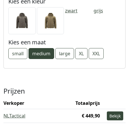
Kies een kleur
zwart
grijs
Kies een maat
small
medium
large
XL
XXL
Prijzen
Verkoper
Totaalprijs
NLTactical
€ 449,90
Bekijk