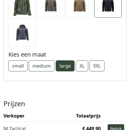
Kies een maat
small
medium
large
XL
XXL
Prijzen
Verkoper
Totaalprijs
NLTactical
€ 449,90
Bekijk