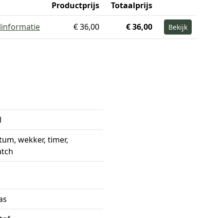
Productprijs
Totaalprijs
linformatie
€ 36,00
€ 36,00
Bekijk
l
atum, wekker, timer,
atch
as