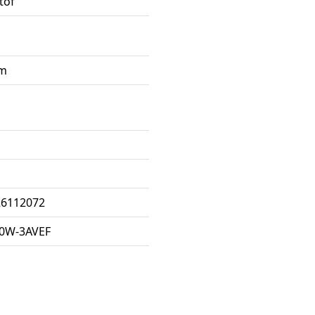
tof
am
26112072
00W-3AVEF