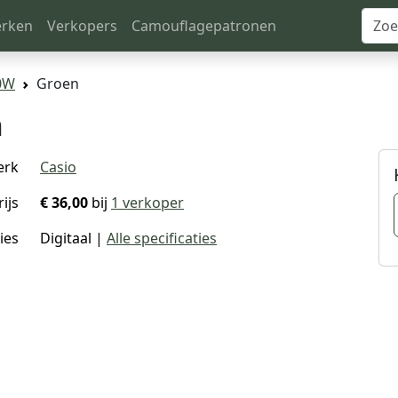
rken
Verkopers
Camouflagepatronen
0W
Groen
n
erk
Casio
rijs
€ 36,00
bij
1 verkoper
ies
Digitaal |
Alle specificaties