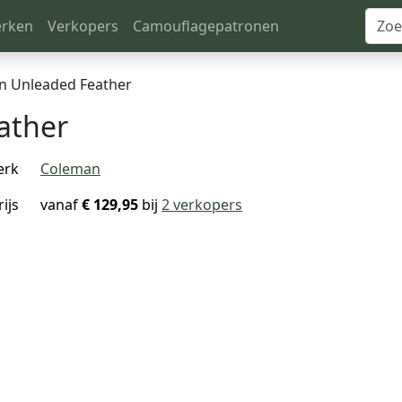
rken
Verkopers
Camouflagepatronen
n Unleaded Feather
ather
erk
Coleman
rijs
vanaf
€ 129,95
bij
2 verkopers