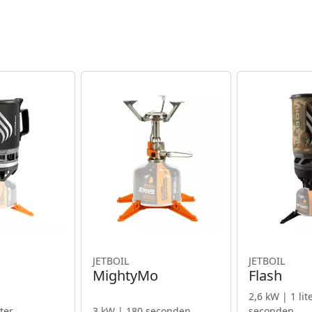
JETBOIL
JETBOIL
MightyMo
Flash
2,6 kW | 1 lit
iter
3 kW | 180 seconden
seconden