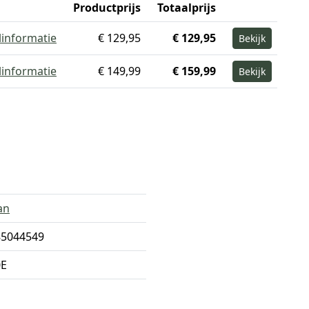
Productprijs
Totaalprijs
linformatie
€ 129,95
€ 129,95
Bekijk
linformatie
€ 149,99
€ 159,99
Bekijk
an
85044549
0E