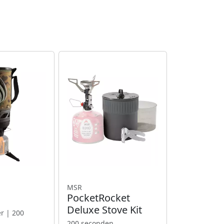
MSR
PocketRocket
Deluxe Stove Kit
er | 200
200 seconden