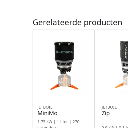
Gerelateerde producten
JETBOIL
JETBOIL
MiniMo
Zip
1,75 kW | 1 liter | 270
seconden
0,9 kW | 0,8 l