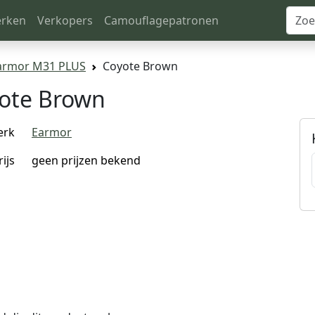
rken
Verkopers
Camouflagepatronen
armor M31 PLUS
Coyote Brown
ote Brown
erk
Earmor
rijs
geen prijzen bekend