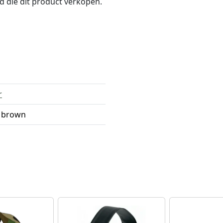
nd die dit product verkopen.
r
 brown