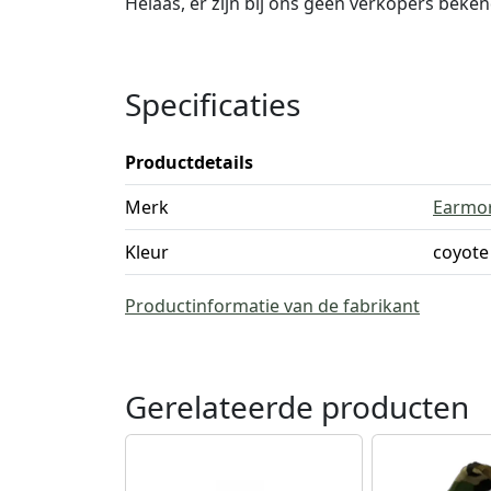
Helaas, er zijn bij ons geen verkopers beke
Specificaties
Productdetails
Merk
Earmo
Kleur
coyote
Productinformatie van de fabrikant
Gerelateerde producten