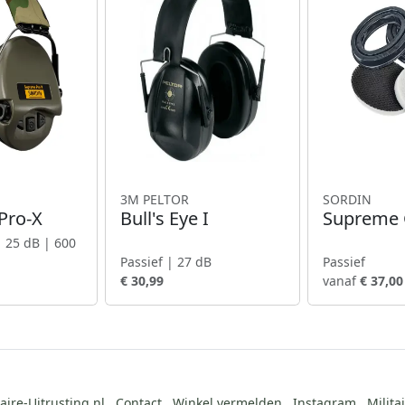
3M PELTOR
SORDIN
Pro-X
Bull's Eye I
Supreme G
| 25 dB | 600
Passief | 27 dB
Passief
€ 30,99
vanaf
€ 37,00
aire-Uitrusting.nl
Contact
Winkel vermelden
Instagram
Milita