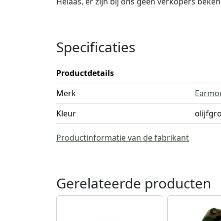
Helaas, er zijn bij ons geen verkopers beke
Specificaties
Productdetails
Merk
Earmo
Kleur
olijfgr
Productinformatie van de fabrikant
Gerelateerde producten