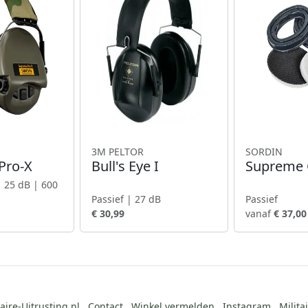
3M PELTOR
SORDIN
Pro-X
Bull's Eye I
Supreme G
| 25 dB | 600
Passief | 27 dB
Passief
€ 30,99
vanaf
€ 37,00
aire-Uitrusting.nl
Contact
Winkel vermelden
Instagram
Milita