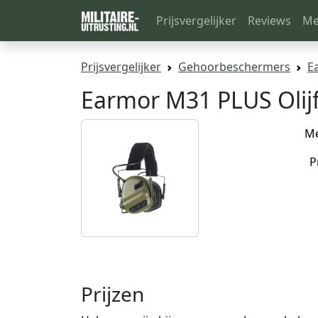
Prijsvergelijker
Reviews
Me
Prijsvergelijker
Gehoorbeschermers
E
Earmor M31 PLUS Olij
M
P
Prijzen