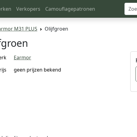
rken
Verkopers
Camouflagepatronen
armor M31 PLUS
Olijfgroen
fgroen
erk
Earmor
rijs
geen prijzen bekend