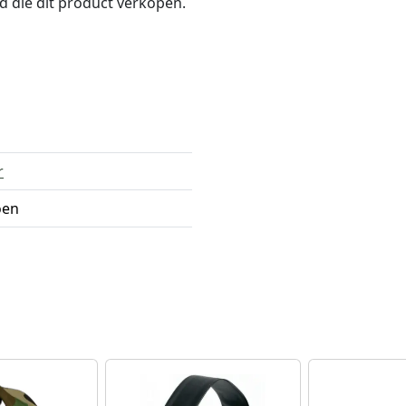
nd die dit product verkopen.
r
oen