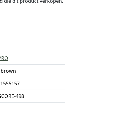
nd die dit product verkopen.
PRO
 brown
61555157
SCORE-498