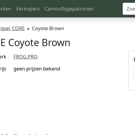
rken
Verkopers
Camouflagepatronen
niper CORE
Coyote Brown
E Coyote Brown
erk
FROG.PRO
rijs
geen prijzen bekend