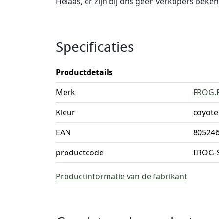
Helaas, er zijn bij ons geen verkopers beke
Specificaties
Productdetails
Merk
FROG.
Kleur
coyote
EAN
80524
productcode
FROG-
Productinformatie van de fabrikant