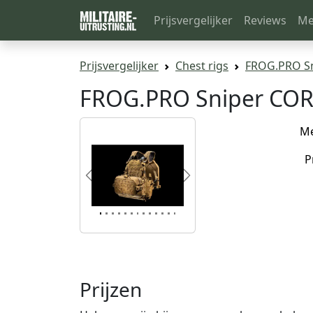
Prijsvergelijker
Reviews
Me
Prijsvergelijker
Chest rigs
FROG.PRO S
FROG.PRO Sniper COR
M
P
Previous
Next
Prijzen