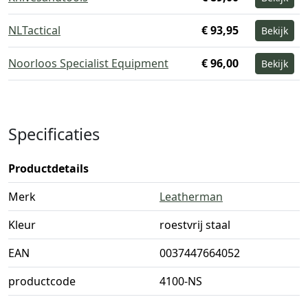
NLTactical
€ 93,95
Bekijk
Noorloos Specialist Equipment
€ 96,00
Bekijk
Specificaties
Productdetails
Merk
Leatherman
Kleur
roestvrij staal
EAN
0037447664052
productcode
4100-NS