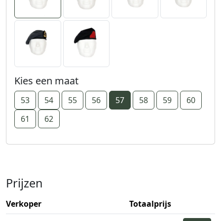
Kies een maat
53
54
55
56
57
58
59
60
61
62
Prijzen
Verkoper
Totaalprijs