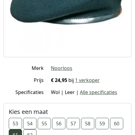
Merk
Noorloos
Prijs
€ 24,95
bij
1 verkoper
Specificaties
Wol | Leer |
Alle specificaties
Kies een maat
53
54
55
56
57
58
59
60
61
62