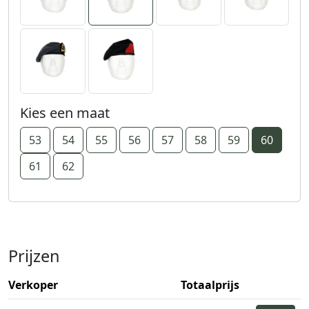
Kies een maat
53
54
55
56
57
58
59
60
61
62
Prijzen
Verkoper
Totaalprijs