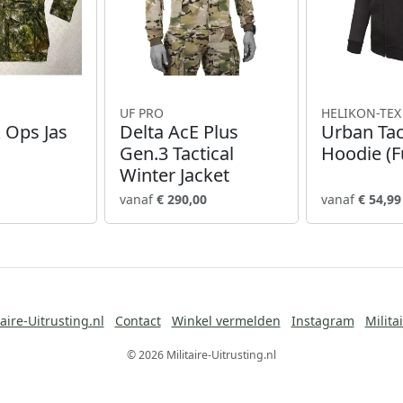
UF PRO
HELIKON-TEX
 Ops Jas
Delta AcE Plus
Urban Tac
Gen.3 Tactical
Hoodie (Fu
Winter Jacket
vanaf
€ 290,00
vanaf
€ 54,99
aire-Uitrusting.nl
Contact
Winkel vermelden
Instagram
Milita
© 2026 Militaire-Uitrusting.nl