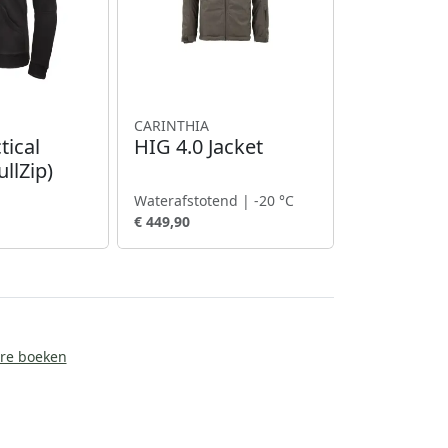
CARINTHIA
tical
HIG 4.0 Jacket
llZip)
Waterafstotend | -20 °C
€ 449,90
ire boeken