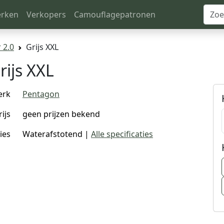
rken
Verkopers
Camouflagepatronen
 2.0
Grijs XXL
rijs XXL
erk
Pentagon
rijs
geen prijzen bekend
ies
Waterafstotend |
Alle specificaties