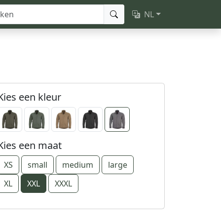
NL
Kies een kleur
Kies een maat
XS
small
medium
large
XL
XXL
XXXL