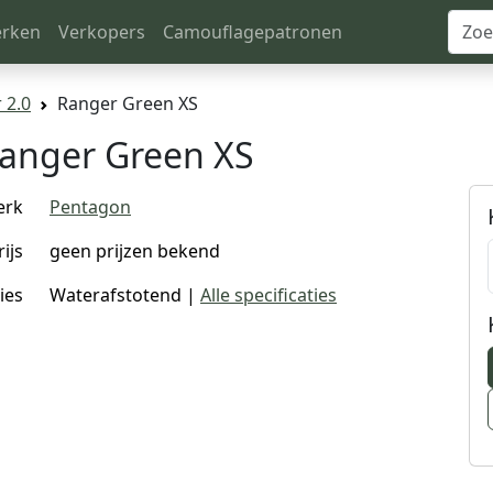
rken
Verkopers
Camouflagepatronen
 2.0
Ranger Green XS
Ranger Green XS
erk
Pentagon
rijs
geen prijzen bekend
ies
Waterafstotend |
Alle specificaties