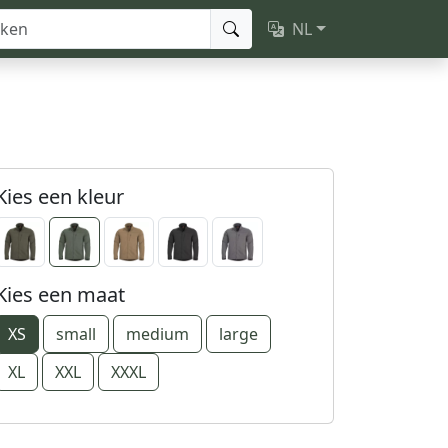
NL
Kies een kleur
Kies een maat
XS
small
medium
large
XL
XXL
XXXL