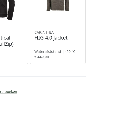
CARINTHIA
tical
HIG 4.0 Jacket
llZip)
Waterafstotend | -20 °C
€ 449,90
ire boeken