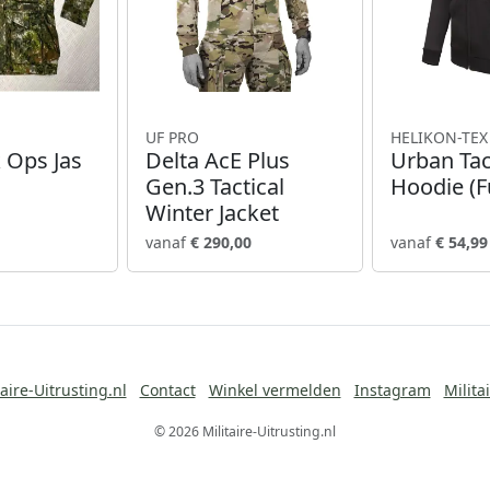
UF PRO
HELIKON-TEX
 Ops Jas
Delta AcE Plus
Urban Tac
Gen.3 Tactical
Hoodie (Fu
Winter Jacket
vanaf
€ 290,00
vanaf
€ 54,99
aire-Uitrusting.nl
Contact
Winkel vermelden
Instagram
Milita
© 2026 Militaire-Uitrusting.nl