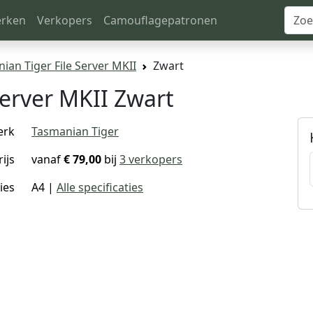
rken
Verkopers
Camouflagepatronen
ian Tiger File Server MKII
Zwart
Server MKII Zwart
erk
Tasmanian Tiger
rijs
vanaf
€ 79,00
bij
3 verkopers
ies
A4 |
Alle specificaties