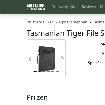
Prijsvergelijker
Reviews
Me
Prijsvergelijker
Opbergmappen
Tasman
Tasmanian Tiger File 
M
P
Previous
Next
Specificat
Prijzen