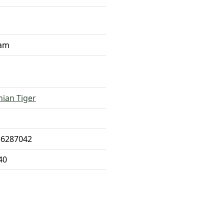
ram
ian Tiger
36287042
40