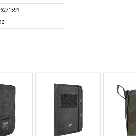
36271591
46