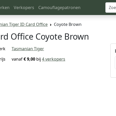
rken
Verkopers
Camouflagepatronen
ian Tiger ID Card Office
Coyote Brown
rd Office Coyote Brown
erk
Tasmanian Tiger
rijs
vanaf
€ 9,00
bij
4 verkopers