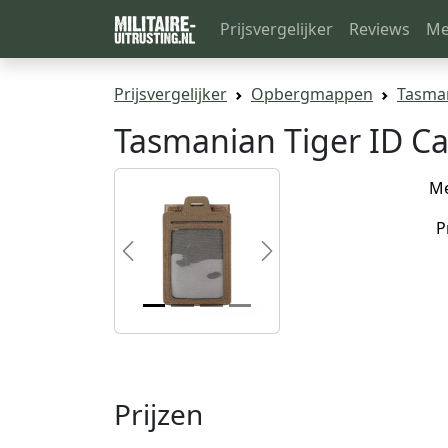
Prijsvergelijker
Reviews
Me
Prijsvergelijker
Opbergmappen
Tasman
Tasmanian Tiger ID Ca
M
P
Previous
Next
Prijzen