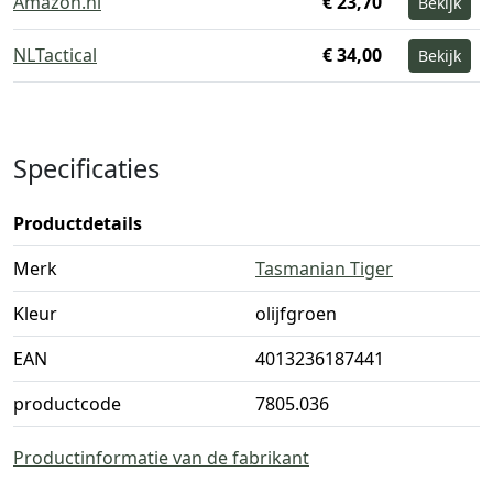
Amazon.nl
€ 23,70
Bekijk
NLTactical
€ 34,00
Bekijk
Specificaties
Productdetails
Merk
Tasmanian Tiger
Kleur
olijfgroen
EAN
4013236187441
productcode
7805.036
Productinformatie van de fabrikant