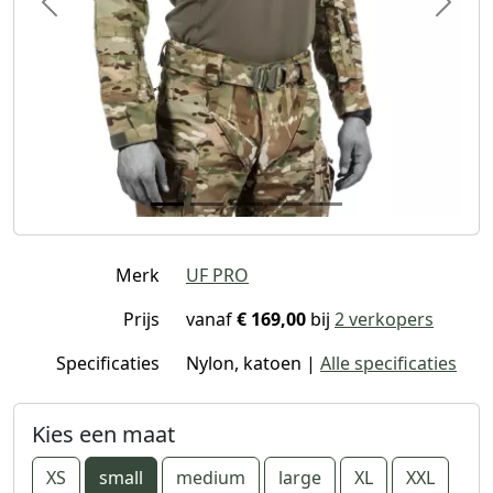
Previous
Next
Merk
UF PRO
Prijs
vanaf
€ 169,00
bij
2 verkopers
Specificaties
Nylon, katoen |
Alle specificaties
Kies een maat
XS
small
medium
large
XL
XXL