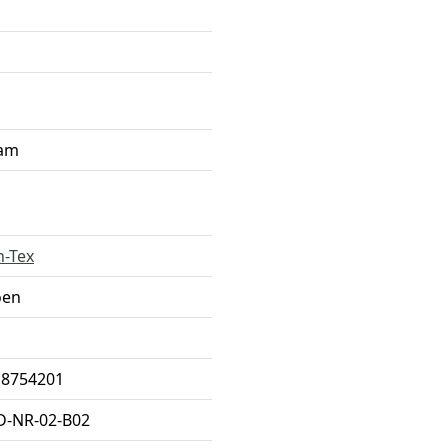
ram
n-Tex
oen
18754201
D-NR-02-B02