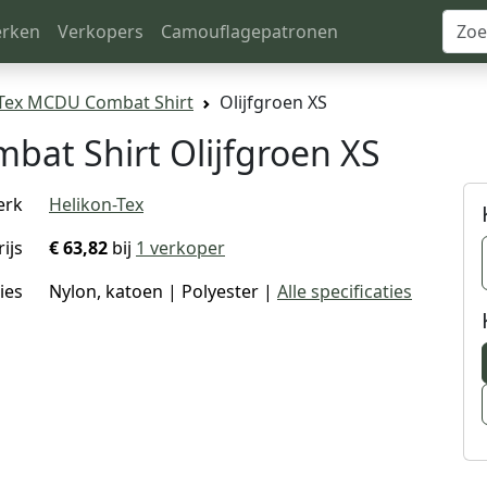
rken
Verkopers
Camouflagepatronen
-Tex MCDU Combat Shirt
Olijfgroen XS
bat Shirt Olijfgroen XS
erk
Helikon-Tex
rijs
€ 63,82
bij
1 verkoper
ies
Nylon, katoen | Polyester |
Alle specificaties