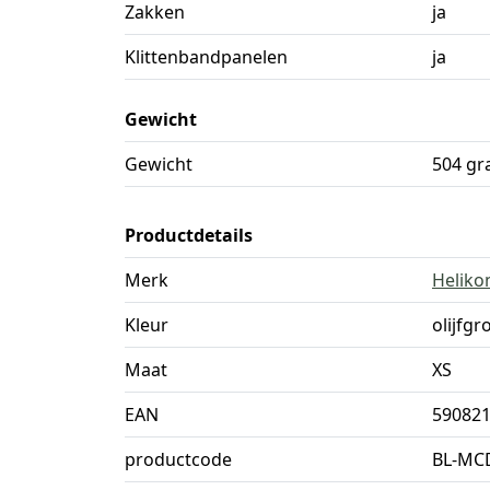
Zakken
ja
Klittenbandpanelen
ja
Gewicht
Gewicht
504 g
Productdetails
Merk
Heliko
Kleur
olijfgr
Maat
XS
EAN
59082
productcode
BL-MC