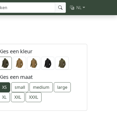
NL
Kies een kleur
Kies een maat
XS
small
medium
large
XL
XXL
XXXL