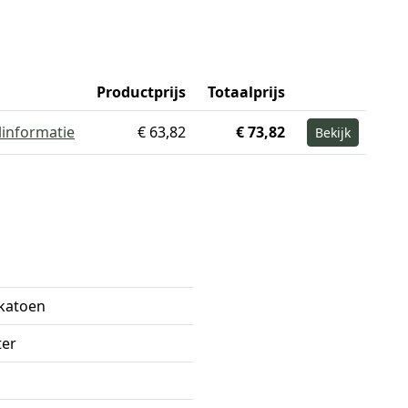
Productprijs
Totaalprijs
linformatie
€ 63,82
€ 73,82
Bekijk
 katoen
ter