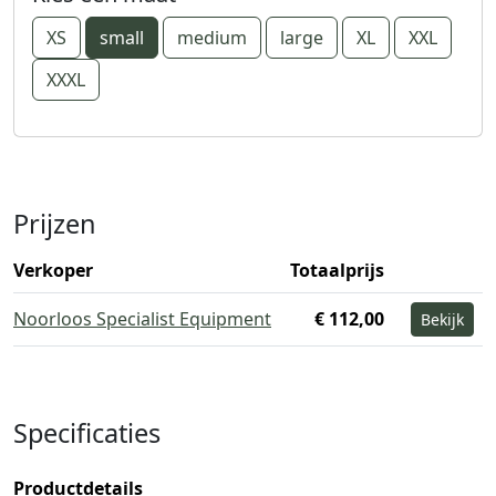
XS
small
medium
large
XL
XXL
XXXL
Prijzen
Verkoper
Totaalprijs
Noorloos Specialist Equipment
€ 112,00
Bekijk
Specificaties
Productdetails