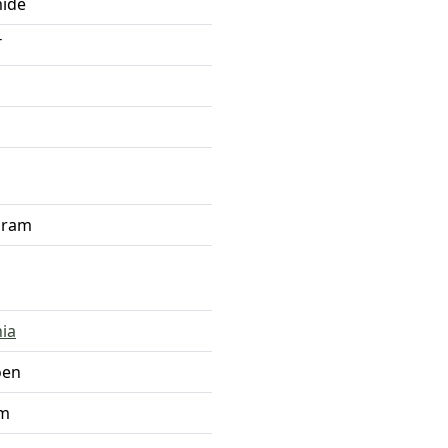
ide
T
gram
hia
oen
m