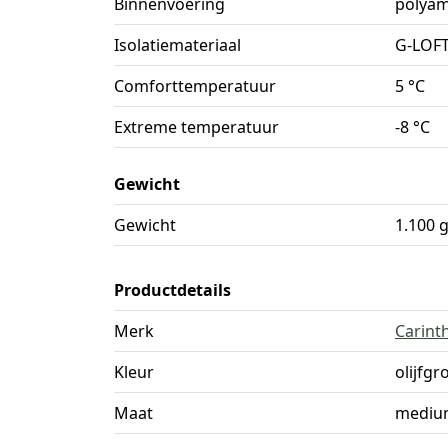
Binnenvoering
polyam
Isolatiemateriaal
G-LOF
Comforttemperatuur
5 °C
Extreme temperatuur
-8 °C
Gewicht
Gewicht
1.100 
Productdetails
Merk
Carint
Kleur
olijfgr
Maat
mediu