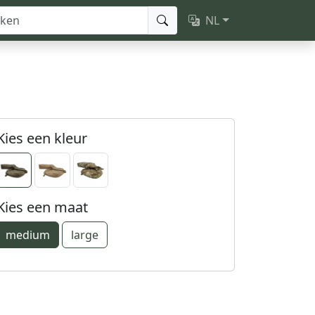
NL
Kies een kleur
Kies een maat
medium
large