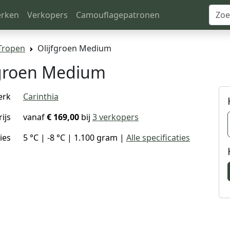
rken
Verkopers
Camouflagepatronen
 Tropen
Olijfgroen Medium
fgroen Medium
erk
Carinthia
rijs
vanaf
€ 169,00
bij
3 verkopers
ies
5 °C | -8 °C | 1.100 gram |
Alle specificaties