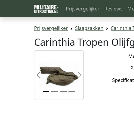
Prijsvergelijker
Reviews
Me
Prijsvergelijker
Slaapzakken
Carinthia
Carinthia Tropen Olij
M
P
Previous
Next
Specificat